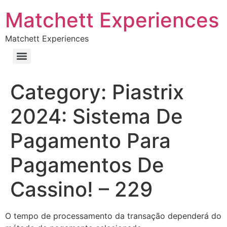
Matchett Experiences
Matchett Experiences
Category:
Piastrix
2024: Sistema De
Pagamento Para
Pagamentos De
Cassino! – 229
O tempo de processamento da transação dependerá do